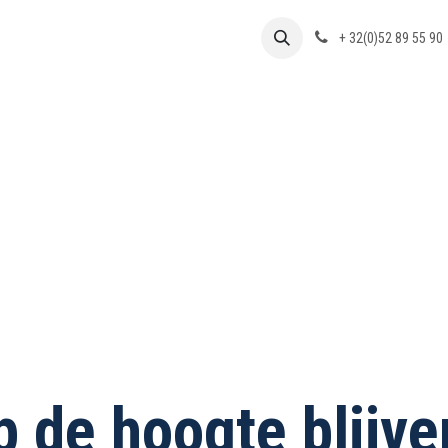
+ 32(0)52 89 55 90
p de hoogte blijve