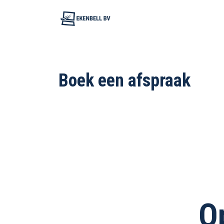
Overslaan naar inhoud
Contact
Boek een afspraak
O